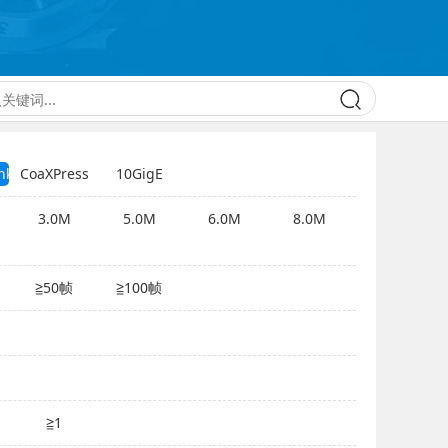
nk
CoaXPress
10GigE
3.0M
5.0M
6.0M
8.0M
≧50帧
≧100帧
≧1