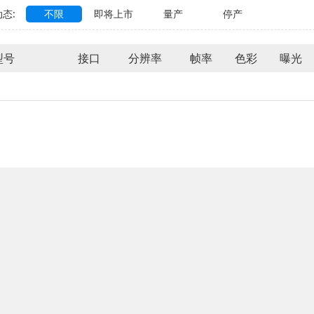
态:
不限
即将上市
量产
停产
型号
接口
分辨率
帧率
色彩
曝光