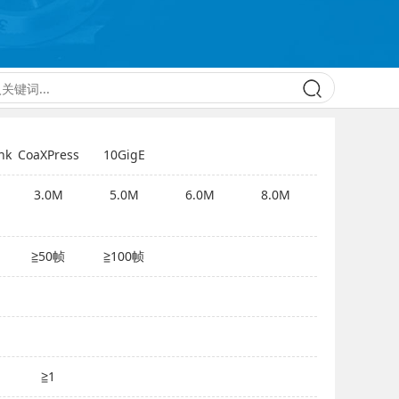
nk
CoaXPress
10GigE
3.0M
5.0M
6.0M
8.0M
≧50帧
≧100帧
≧1