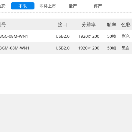
态:
不限
即将上市
量产
停产
型号
接口
分辨率
帧率
色彩
23GC-08M-WN1
USB2.0
1920x1200
50帧
彩色
23GM-08M-WN1
USB2.0
1920×1200
50帧
黑白