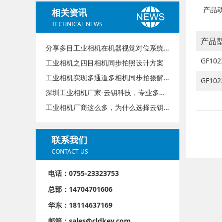
产品动
相关资讯
TECHNICAL NEWS
产品
分享多目工业相机在机器视觉对位系统贴合中的实际应用
GF10
工业相机之四目相机同步拍照设计方案
工业相机实现多通道多相机同步拍摄解决方案
GF10
深圳工业相机厂家-云钥科技，专业多目相机定制方案服务商
工业相机厂商这么多，为什么选择云钥科技？
联系我们
CONTACT US
电话：0755-23323753
总部：14704701606
华东：18114637169
邮箱：sales@cldkey.com